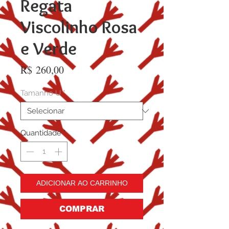
Regata
Viscolinho Rosa
e Verde
Preço
R$ 260,00
Tamanho U
*
Quantidade
*
ADICIONAR AO CARRINHO
COMPRAR