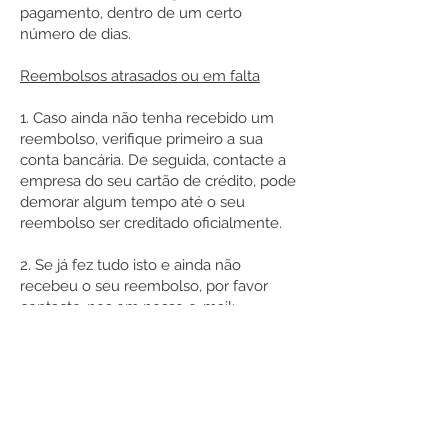
pagamento, dentro de um certo
número de dias.
Reembolsos atrasados ou em falta
1. Caso ainda não tenha recebido um
reembolso, verifique primeiro a sua
conta bancária. De seguida, contacte a
empresa do seu cartão de crédito, pode
demorar algum tempo até o seu
reembolso ser creditado oficialmente.
2. Se já fez tudo isto e ainda não
recebeu o seu reembolso, por favor
contacte-nos em nosso e-mail:
cassiodoacre@gmail.com
ou em nosso
telefone/whatsapp:
+55 (71) 99910-2971
Atendimento